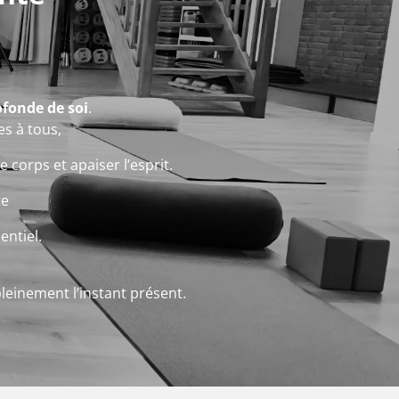
fonde de soi
.
es à tous,
e corps et apaiser l’esprit.
te
entiel.
pleinement l’instant présent.