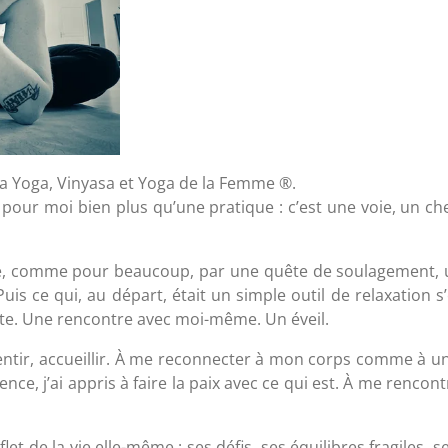
ha Yoga, Vinyasa et Yoga de la Femme ®.
 pour moi bien plus qu’une pratique : c’est une voie, un c
té, comme pour beaucoup, par une quête de soulagement, u
is ce qui, au départ, était un simple outil de relaxation 
nte. Une rencontre avec moi-même. Un éveil.
entir, accueillir. À me reconnecter à mon corps comme à un 
ce, j’ai appris à faire la paix avec ce qui est. À me rencontr
flet de la vie elle-même : ses défis, ses équilibres fragiles, s