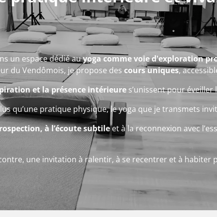
ns un espace dédié au
yoga comme voie d'exploration pro
cœur du Vendômois, je propose des
cours uniques
, accessibl
iration et la présence intérieure
s’unissent pour éveiller l
lus qu’une pratique physique, le yoga que je transmets invi
trospection, à l’écoute subtile
et à la reconnexion avec l’ess
tre, une invitation à ralentir, à se recentrer et à habiter 