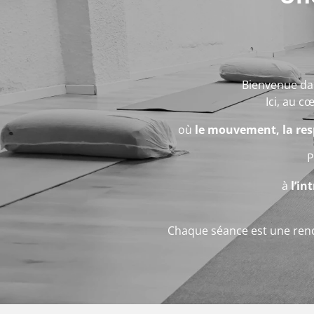
Bienvenue da
Ici, au 
où
le mouvement, la resp
P
à
l’in
Chaque séance est une rencon