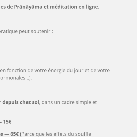
les de Prānāyāma et méditation en ligne
.
ratique peut soutenir :
 en fonction de votre énergie du jour et de votre
s hormonales…).
er
depuis chez soi
, dans un cadre simple et
— 15€
s — 65€ (
Parce que les effets du souffle